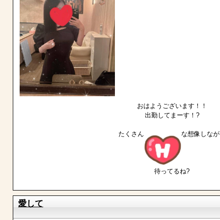
おはようございます！！
出勤してまーす！?
たくさん
な想像しなが
待ってるね?
愛して