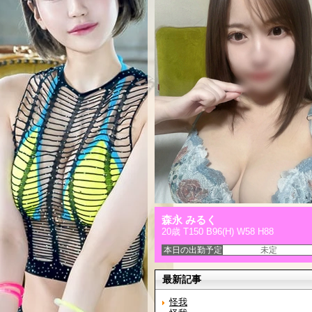
森永 みるく
20歳 T150 B96(H) W58 H88
本日の出勤予定
未定
最新記事
怪我