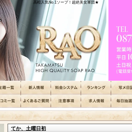
高松人気No.1ソープ！超絶美女軍団★
てか、土曜日初