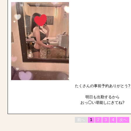
たくさんの事前予約ありがとう?
明日も出勤するから
おっ◯い堪能しにきてね?
前へ
1
2
3
4
次へ